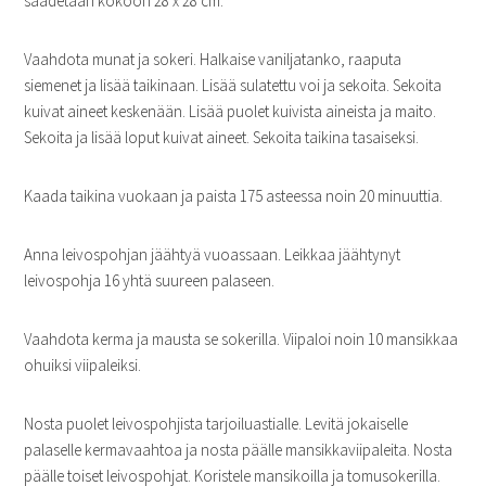
säädetään kokoon 28 x 28 cm.
Vaahdota munat ja sokeri. Halkaise vaniljatanko, raaputa
siemenet ja lisää taikinaan. Lisää sulatettu voi ja sekoita. Sekoita
kuivat aineet keskenään. Lisää puolet kuivista aineista ja maito.
Sekoita ja lisää loput kuivat aineet. Sekoita taikina tasaiseksi.
Kaada taikina vuokaan ja paista 175 asteessa noin 20 minuuttia.
Anna leivospohjan jäähtyä vuoassaan. Leikkaa jäähtynyt
leivospohja 16 yhtä suureen palaseen.
Vaahdota kerma ja mausta se sokerilla. Viipaloi noin 10 mansikkaa
ohuiksi viipaleiksi.
Nosta puolet leivospohjista tarjoiluastialle. Levitä jokaiselle
palaselle kermavaahtoa ja nosta päälle mansikkaviipaleita. Nosta
päälle toiset leivospohjat. Koristele mansikoilla ja tomusokerilla.