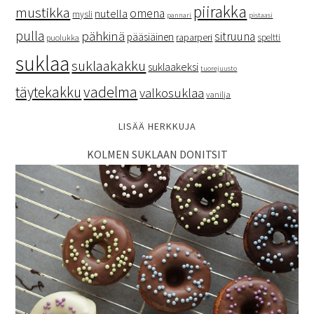
piirakka
mustikka
omena
nutella
mysli
pannari
pistaasi
pulla
pähkinä
sitruuna
pääsiäinen
raparperi
speltti
puolukka
suklaa
suklaakakku
suklaakeksi
tuorejuusto
vadelma
täytekakku
valkosuklaa
vanilja
LISÄÄ HERKKUJA
KOLMEN SUKLAAN DONITSIT