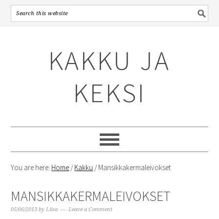
Skip
Skip
Skip
to
to
to
KAKKU JA
primary
content
primary
navigation
sidebar
KEKSI
You are here:
Home
/
Kakku
/
Mansikkakermaleivokset
MANSIKKAKERMALEIVOKSET
05/06/2013
by
Liisa
Leave a Comment