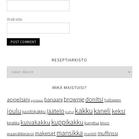
Website
RESEPTIARKISTO
MIKÄ MAISTUISI?
donitsi
brownie
appelsiini
banaani
halloween
aprikoosi
kakku
kaneli
joulu
keksi
jäätelö
juustokakku
kahvi
kuppikakku
kuivakakku
kurpitsa
kirsikka
leivos
mansikka
makeiset
muffinssi
maapähkinävoi
manteli