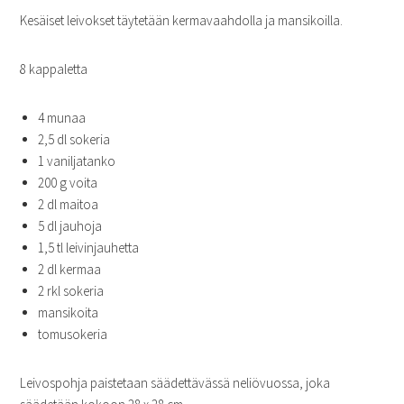
Kesäiset leivokset täytetään kermavaahdolla ja mansikoilla.
8 kappaletta
4 munaa
2,5 dl sokeria
1 vaniljatanko
200 g voita
2 dl maitoa
5 dl jauhoja
1,5 tl leivinjauhetta
2 dl kermaa
2 rkl sokeria
mansikoita
tomusokeria
Leivospohja paistetaan säädettävässä neliövuossa, joka