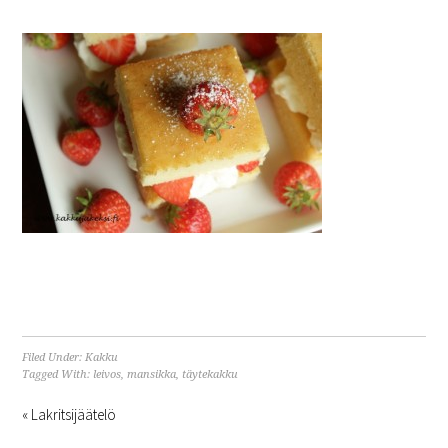
Filed Under:
Kakku
Tagged With:
leivos
,
mansikka
,
täytekakku
« Lakritsijäätelö