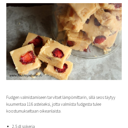
Fudgen valmistamiseen tarvitset lämpömittarin, sillä seos täytyy
kuumentaa 116 asteiseksi, jotta valmiista fudgesta tulee
koostumukseltaan oikeanlaista.
2,5 dl sokeria