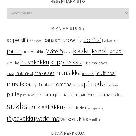
RESEPTIARKISTO
MIKÄ MAISTUISI?
donitsi
brownie
appelsiini
banaani
halloween
aprikoosi
kakku
kaneli
joulu
keksi
jäätelö
juustokakku
kahvi
kuppikakku
kuivakakku
kurpitsa
kirsikka
leivos
mansikka
makeiset
muffinssi
maapähkinävoi
manteli
piirakka
mustikka
omena
nutella
mysli
pannari
pistaasi
pulla
pähkinä
sitruuna
pääsiäinen
raparperi
speltti
puolukka
suklaa
suklaakakku
suklaakeksi
tuorejuusto
vadelma
täytekakku
valkosuklaa
vanilja
LISÄÄ HERKKUJA