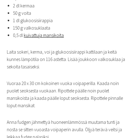
2 dl kermaa
50 g voita
1 dl glukoosisiirappia
150 g valkosuklaata
0,5 dl
kuivattuja mansikoita
Laita sokeri, kerma, voi ja glukoosisiirappi kattilaan ja keitä
kunnes lämpötila on 116 astetta. Lisää joukkoon valkosuklaa ja
sekoita tasaiseksi.
Vuoraa 20 x 30 cm kokoinen vuoka voipaperilla. Kaada noin
puolet seoksesta vuokaan. Ripottele päälle noin puolet
mansikoista ja kaada päälle loput seoksesta. Ripottele pinnalle
loput mansikat.
Anna fudgen jähmettyä huoneenlämmössä muutama tunti ja
nosta se sitten vuoasta voipaperin avulla. Öljyä terävä veitsi ja
leikkaa fudge palasiksi.