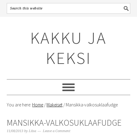
Skip
Skip
Skip
to
to
to
KAKKU JA
primary
content
primary
navigation
sidebar
KEKSI
You are here:
Home
/
Makeiset
/
Mansikka-valkosuklaafudge
MANSIKKA-VALKOSUKLAAFUDGE
11/08/2013
by
Liisa
Leave a Comment