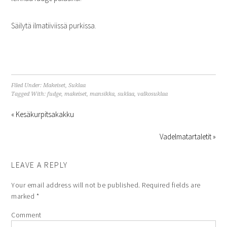
Säilytä ilmatiiviissä purkissa.
Filed Under:
Makeiset
,
Suklaa
Tagged With:
fudge
,
makeiset
,
mansikka
,
suklaa
,
valkosuklaa
« Kesäkurpitsakakku
Vadelmatartaletit »
LEAVE A REPLY
Your email address will not be published.
Required fields are
marked
*
Comment