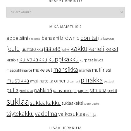
RESEPTIARKISTO
MIKÄ MAISTUISI?
donitsi
brownie
appelsiini
banaani
halloween
aprikoosi
kakku
kaneli
joulu
keksi
jäätelö
juustokakku
kahvi
kuppikakku
kuivakakku
kurpitsa
kirsikka
leivos
mansikka
makeiset
muffinssi
maapähkinävoi
manteli
piirakka
mustikka
omena
nutella
mysli
pannari
pistaasi
pulla
pähkinä
sitruuna
pääsiäinen
raparperi
speltti
puolukka
suklaa
suklaakakku
suklaakeksi
tuorejuusto
vadelma
täytekakku
valkosuklaa
vanilja
LISÄÄ HERKKUJA