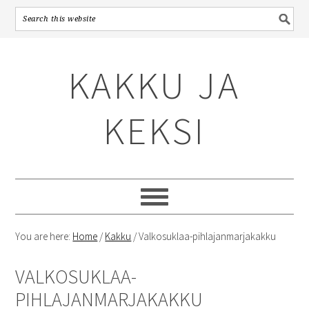
Skip
Skip
Skip
to
to
to
KAKKU JA
primary
content
primary
navigation
sidebar
KEKSI
You are here:
Home
/
Kakku
/
Valkosuklaa-pihlajanmarjakakku
VALKOSUKLAA-
PIHLAJANMARJAKAKKU