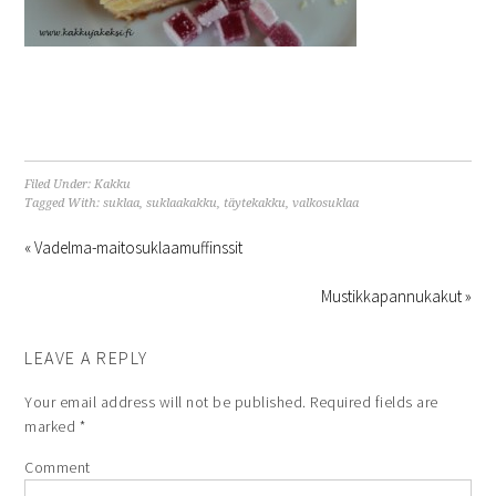
Filed Under:
Kakku
Tagged With:
suklaa
,
suklaakakku
,
täytekakku
,
valkosuklaa
« Vadelma-maitosuklaamuffinssit
Mustikkapannukakut »
LEAVE A REPLY
Your email address will not be published.
Required fields are
marked
*
Comment