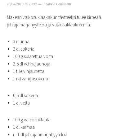
13/03/2013
by
Liisa
Leave a Comment
Makean valkosuklaakakun täytteeksi tulee kirpeää
pihlajamarjahyytelöä ja valkosuklaakreemiä.
3 munaa
2 dl sokeria
100 g sulatettua voita
2,5 dl vehnäjauhoja
1 tl leivinjauhetta
1 rkl vaniljasokeria
0,5 dl sokeria
1 dl vettä
100 g valkosuklaata
1 dl kermaa
n. 1 dl pihlajanmarjahyytelöä