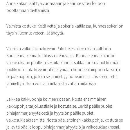
Anna kakun jäähtyä vuoassaan ja kääri se sitten folioon
odottamaan täyttämistä.
Valmista kostuke: Keitä vettä ja sokeria kattilassa, kunnes sokeri on
täysin liuennut veteen. Jäähdytä.
Valmista valkosuklaakreemi: Paloittele valkosuklaa kulhoon.
Kuumenna kerma kattilassa kiehuvaksi. Kaada kerma kulhoon
valkosuklaan päälle ja sekoita kunnes suklaa on sulanut kerman
joukkoon. Jätä kreemi jähmettymään huoneenlämpöön tai siirrä
se jääkaappiin, jolloin se jähmettyy nopeammin. Jos kreemi ehtii
jähmettyä liikaa voit lämmittää sitä vähän mikrossa.
Leikkaa kakkupohja kolmeen osaan. Nosta ensimmäinen
kakkupohja tarjoiluastialle ja kostuta se. Levitä päälle puolet
pihlajanmarjahyytelöstä ja hyytelön päälle puolet
valkosuklaakreemistä. Nosta päälle toinen kakkupohja, kostuta se
ja levitä päälle loppu pihlajanmarjahyytelö ja valkosuklaakreemi.