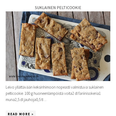
SUKLAINEN PELTICOOKIE
Leivo yllättävään keksinhimoon nopeasti valmistuva suklainen
pelticookie. 100 g huoneenlämpöistä voita2 dl fariinisokeria1
muna2,5 dl jauhoja0,5 tl ...
READ MORE »