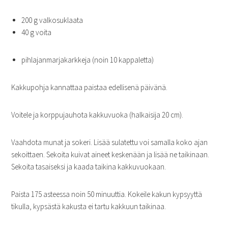
200 g valkosuklaata
40 g voita
pihlajanmarjakarkkeja (noin 10 kappaletta)
Kakkupohja kannattaa paistaa edellisenä päivänä.
Voitele ja korppujauhota kakkuvuoka (halkaisija 20 cm).
Vaahdota munat ja sokeri. Lisää sulatettu voi samalla koko ajan
sekoittaen. Sekoita kuivat aineet keskenään ja lisää ne taikinaan.
Sekoita tasaiseksi ja kaada taikina kakkuvuokaan.
Paista 175 asteessa noin 50 minuuttia. Kokeile kakun kypsyyttä
tikulla, kypsästä kakusta ei tartu kakkuun taikinaa.