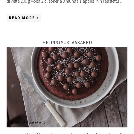
dl vettä 200 g voita 2 dl sokeria 3 munaa 1 appelsiinin raastettu ...
READ MORE »
HELPPO SUKLAAKAKKU