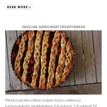
READ MORE »
VADELMA-KARHUNVATUKKAPIIRAKKA
Mehukas piirakka kätkee sisälleen ihania vadelmia ja
karhunvatukoita. piirakkataikina: 6 dl jauhoja1,5 dl sokeria0,5 tl