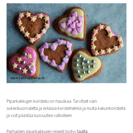
Piparkakkujen koristelu on hauskaa. Tarvitset vain
sokerikuorrutetta ja erilaisia koristehelmiä ja muita kakunkoristeita
ja voit päästää luovuutesi valloilleen.
Parhaiden piparkakkujen resepti löytyy
täältä
.