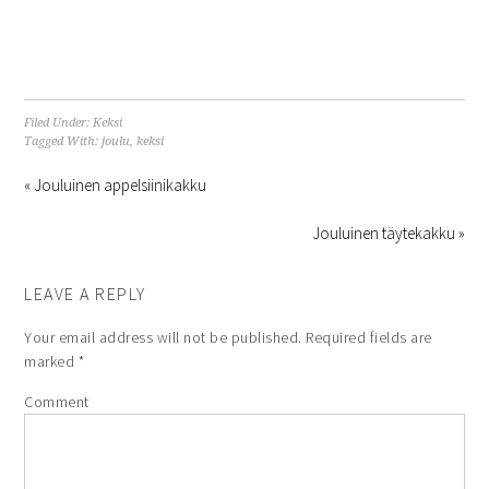
Filed Under:
Keksi
Tagged With:
joulu
,
keksi
« Jouluinen appelsiinikakku
Jouluinen täytekakku »
LEAVE A REPLY
Your email address will not be published.
Required fields are
marked
*
Comment