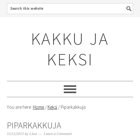
Skip
Skip
Skip
to
to
to
KAKKU JA
primary
content
primary
navigation
sidebar
KEKSI
You are here:
Home
/
Keksi
/
Piparkakkuja
PIPARKAKKUJA
15/12/2013
by
Liisa
Leave a Comment