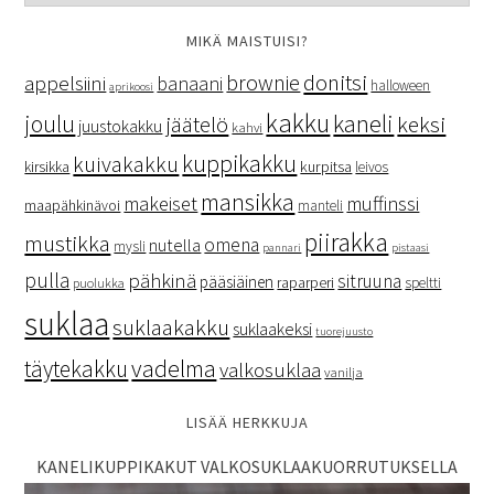
MIKÄ MAISTUISI?
donitsi
brownie
appelsiini
banaani
halloween
aprikoosi
kakku
kaneli
joulu
keksi
jäätelö
juustokakku
kahvi
kuppikakku
kuivakakku
kurpitsa
kirsikka
leivos
mansikka
makeiset
muffinssi
maapähkinävoi
manteli
piirakka
mustikka
omena
nutella
mysli
pannari
pistaasi
pulla
pähkinä
sitruuna
pääsiäinen
raparperi
speltti
puolukka
suklaa
suklaakakku
suklaakeksi
tuorejuusto
vadelma
täytekakku
valkosuklaa
vanilja
LISÄÄ HERKKUJA
KANELIKUPPIKAKUT VALKOSUKLAAKUORRUTUKSELLA