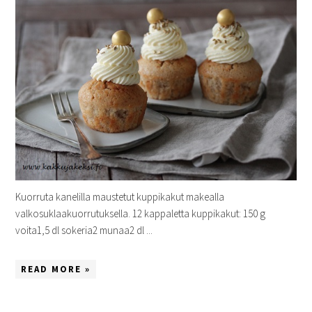
Kuorruta kanelilla maustetut kuppikakut makealla
valkosuklaakuorrutuksella. 12 kappaletta kuppikakut: 150 g
voita1,5 dl sokeria2 munaa2 dl ...
READ MORE »