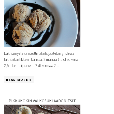
Lakritsinystävä nauttii lakritsijäätelön yhdessä
lakritsikastikkeen kanssa. 2 munaa 1,5 dl sokeria
2,5 tl lakritsijauhetta 2 dl kermaa 2 ...
READ MORE »
PIKKUKOKIN VALKOSUKLAADONITSIT