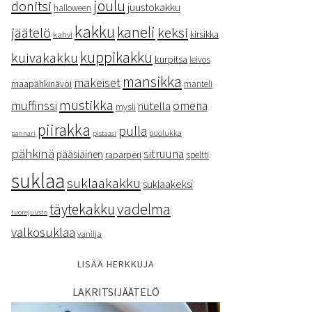
donitsi
joulu
juustokakku
halloween
kakku
kaneli
keksi
jäätelö
kirsikka
kahvi
kuppikakku
kuivakakku
kurpitsa
leivos
mansikka
makeiset
maapähkinävoi
manteli
mustikka
muffinssi
omena
nutella
mysli
piirakka
pulla
puolukka
pannari
pistaasi
pähkinä
sitruuna
pääsiäinen
raparperi
speltti
suklaa
suklaakakku
suklaakeksi
vadelma
täytekakku
tuorejuusto
valkosuklaa
vanilja
LISÄÄ HERKKUJA
LAKRITSIJÄÄTELÖ