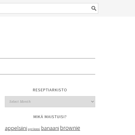
RESEPTIARKISTO
MIKÄ MAISTUISI?
brownie
appelsiini
banaani
aprikoosi