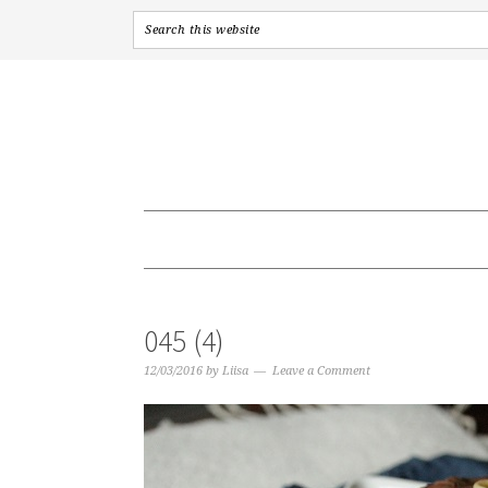
Skip
Skip
Skip
to
to
to
primary
content
primary
navigation
sidebar
045 (4)
12/03/2016
by
Liisa
Leave a Comment