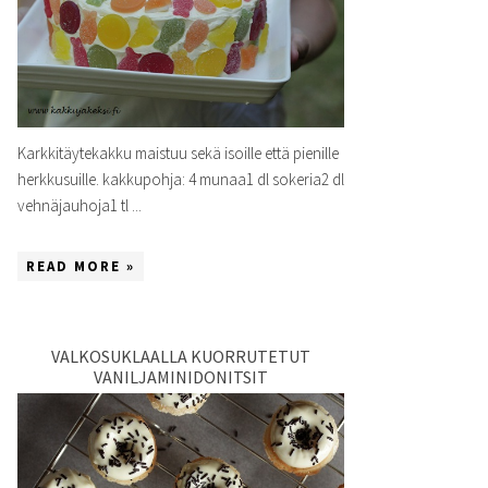
Karkkitäytekakku maistuu sekä isoille että pienille
herkkusuille. kakkupohja: 4 munaa1 dl sokeria2 dl
vehnäjauhoja1 tl ...
READ MORE »
VALKOSUKLAALLA KUORRUTETUT
VANILJAMINIDONITSIT