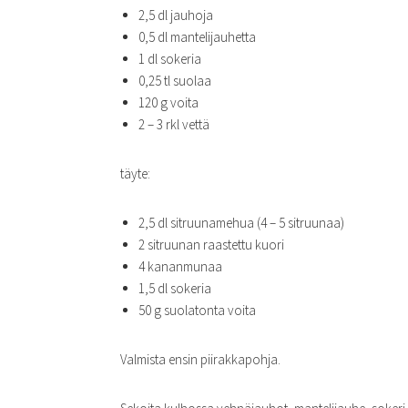
2,5 dl jauhoja
0,5 dl mantelijauhetta
1 dl sokeria
0,25 tl suolaa
120 g voita
2 – 3 rkl vettä
täyte:
2,5 dl sitruunamehua (4 – 5 sitruunaa)
2 sitruunan raastettu kuori
4 kananmunaa
1,5 dl sokeria
50 g suolatonta voita
Valmista ensin piirakkapohja.