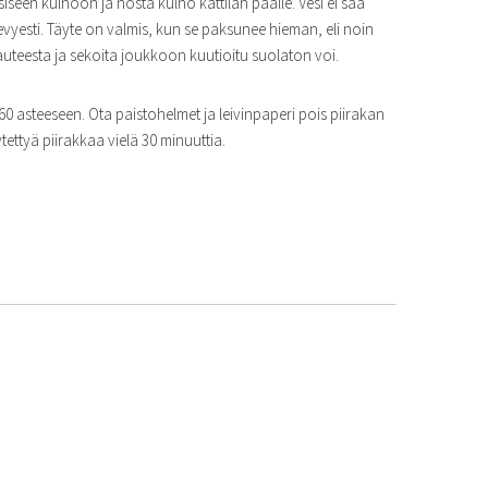
iseen kulhoon ja nosta kulho kattilan päälle. Vesi ei saa
vyesti. Täyte on valmis, kun se paksunee hieman, eli noin
uteesta ja sekoita joukkoon kuutioitu suolaton voi.
60 asteeseen. Ota paistohelmet ja leivinpaperi pois piirakan
tettyä piirakkaa vielä 30 minuuttia.