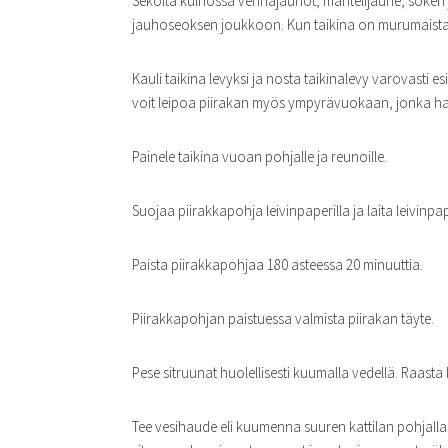
Sekoita kulhossa vehnäjauhot, mantelijauhe, sokeri j
jauhoseoksen joukkoon. Kun taikina on murumaista l
Kauli taikina levyksi ja nosta taikinalevy varovasti
voit leipoa piirakan myös ympyrävuokaan, jonka hal
Painele taikina vuoan pohjalle ja reunoille.
Suojaa piirakkapohja leivinpaperilla ja laita leivinpa
Paista piirakkapohjaa 180 asteessa 20 minuuttia.
Piirakkapohjan paistuessa valmista piirakan täyte.
Pese sitruunat huolellisesti kuumalla vedellä. Raasta
Tee vesihaude eli kuumenna suuren kattilan pohjalla