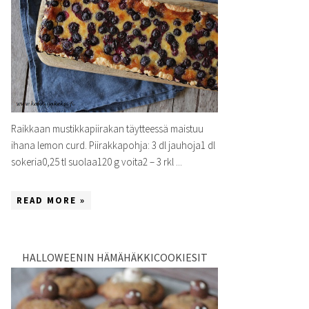
Raikkaan mustikkapiirakan täytteessä maistuu
ihana lemon curd. Piirakkapohja: 3 dl jauhoja1 dl
sokeria0,25 tl suolaa120 g voita2 – 3 rkl ...
READ MORE »
HALLOWEENIN HÄMÄHÄKKICOOKIESIT