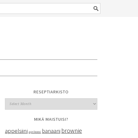
RESEPTIARKISTO
MIKÄ MAISTUISI?
brownie
appelsiini
banaani
aprikoosi