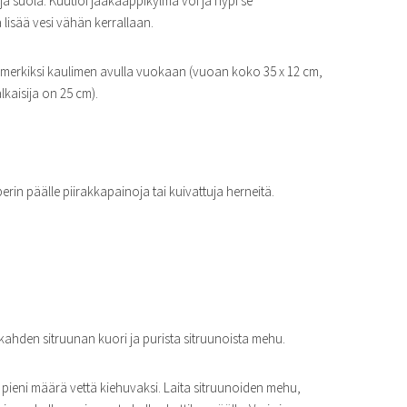
a suola. Kuutioi jääkaappikylmä voi ja nypi se
isää vesi vähän kerrallaan.
 esimerkiksi kaulimen avulla vuokaan (vuoan koko 35 x 12 cm,
kaisija on 25 cm).
perin päälle piirakkapainoja tai kuivattuja herneitä.
 kahden sitruunan kuori ja purista sitruunoista mehu.
 pieni määrä vettä kiehuvaksi. Laita sitruunoiden mehu,