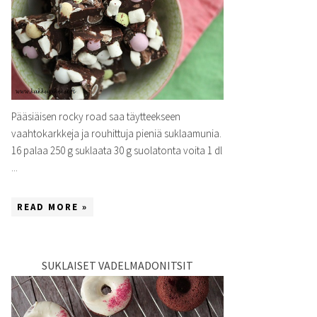
Pääsiäisen rocky road saa täytteekseen
vaahtokarkkeja ja rouhittuja pieniä suklaamunia.
16 palaa 250 g suklaata 30 g suolatonta voita 1 dl
...
READ MORE »
SUKLAISET VADELMADONITSIT