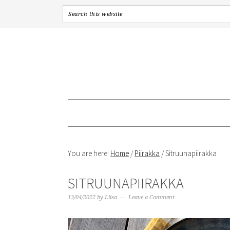
Skip
Skip
Skip
to
to
to
primary
content
primary
navigation
sidebar
You are here:
Home
/
Piirakka
/
Sitruunapiirakka
SITRUUNAPIIRAKKA
13/04/2022
by
Liisa
Leave a Comment