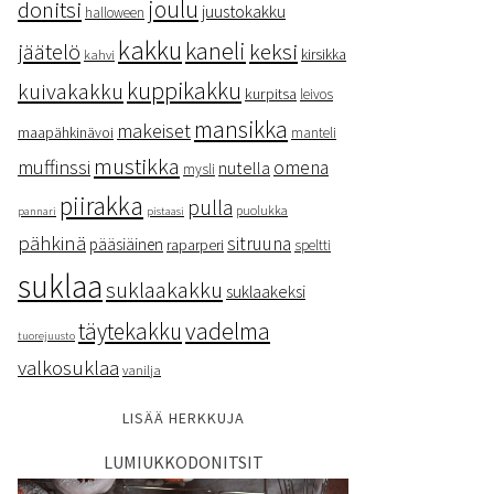
donitsi
joulu
juustokakku
halloween
kakku
kaneli
keksi
jäätelö
kirsikka
kahvi
kuppikakku
kuivakakku
kurpitsa
leivos
mansikka
makeiset
maapähkinävoi
manteli
mustikka
muffinssi
omena
nutella
mysli
piirakka
pulla
puolukka
pannari
pistaasi
pähkinä
sitruuna
pääsiäinen
raparperi
speltti
suklaa
suklaakakku
suklaakeksi
vadelma
täytekakku
tuorejuusto
valkosuklaa
vanilja
LISÄÄ HERKKUJA
LUMIUKKODONITSIT