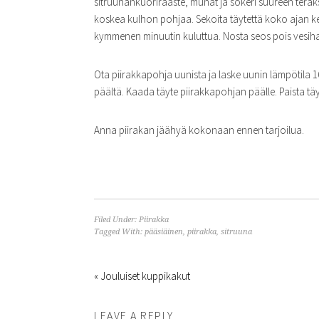
sitruunankuoriraaste, munat ja sokeri suureen teräks
koskea kulhon pohjaa. Sekoita täytettä koko ajan ke
kymmenen minuutin kuluttua. Nosta seos pois vesiha
Ota piirakkapohja uunista ja laske uunin lämpötila 1
päältä. Kaada täyte piirakkapohjan päälle. Paista täy
Anna piirakan jäähyä kokonaan ennen tarjoilua.
Filed Under:
Piirakka
Tagged With:
pääsiäinen
,
piirakka
,
sitruuna
« Jouluiset kuppikakut
LEAVE A REPLY