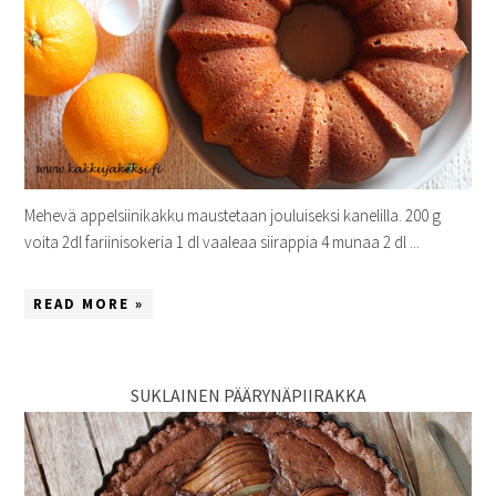
Mehevä appelsiinikakku maustetaan jouluiseksi kanelilla. 200 g
voita 2dl fariinisokeria 1 dl vaaleaa siirappia 4 munaa 2 dl ...
READ MORE »
SUKLAINEN PÄÄRYNÄPIIRAKKA