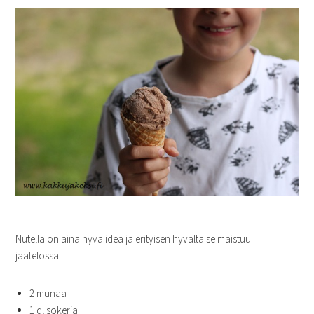
Nutella on aina hyvä idea ja erityisen hyvältä se maistuu
jäätelössä!
2 munaa
1 dl sokeria