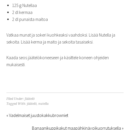
125 g Nutellaa
2 dl kermaa
2 dl punaista maitoa
Vatkaa munat ja sokeri kuohkeaksi vaahdoksi. Lisää Nutella ja
sekoita. Lisää kerma ja maito ja sekoita tasaiseksi.
Kaada seos jäätelökoneeseen ja käsittele koneen ohjeiden
mukaisesti.
Filed Under:
Jäätelö
Tagged With:
jäätelö
,
nutella
« Vadelmaiset juustokakkubrowniet
Banaanikuppikakut maapähkinävoikuorrutuksella »