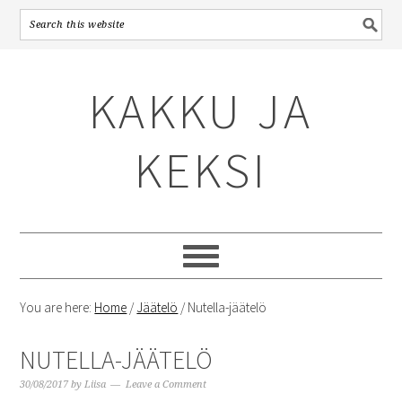
Skip
Skip
Skip
to
to
to
KAKKU JA
primary
content
primary
navigation
sidebar
KEKSI
You are here:
Home
/
Jäätelö
/
Nutella-jäätelö
NUTELLA-JÄÄTELÖ
30/08/2017
by
Liisa
Leave a Comment