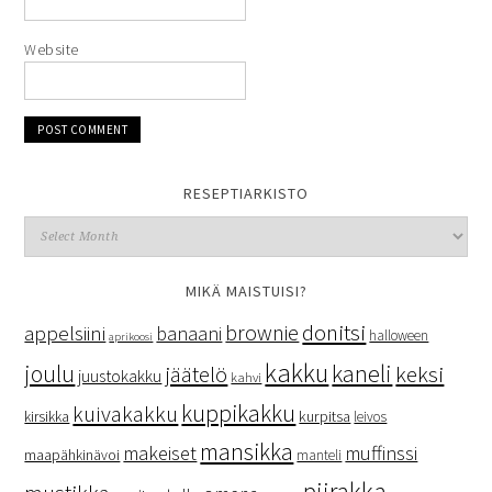
Website
RESEPTIARKISTO
MIKÄ MAISTUISI?
donitsi
brownie
appelsiini
banaani
halloween
aprikoosi
kakku
kaneli
joulu
keksi
jäätelö
juustokakku
kahvi
kuppikakku
kuivakakku
kurpitsa
kirsikka
leivos
mansikka
makeiset
muffinssi
maapähkinävoi
manteli
piirakka