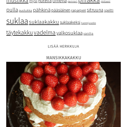
mustikka
omena
nutella
mysli
pannari
pistaasi
pulla
pähkinä
sitruuna
pääsiäinen
raparperi
speltti
puolukka
suklaa
suklaakakku
suklaakeksi
tuorejuusto
vadelma
täytekakku
valkosuklaa
vanilja
LISÄÄ HERKKUJA
MANSIKKAKAKKU