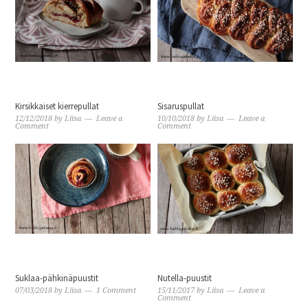
Kirsikkaiset kierrepullat
Sisaruspullat
12/12/2018
by
Liisa
Leave a
10/10/2018
by
Liisa
Leave a
Comment
Comment
Suklaa-pähkinäpuustit
Nutella-puustit
07/03/2018
by
Liisa
1 Comment
15/11/2017
by
Liisa
Leave a
Comment