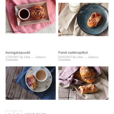
Kuningatarpuustit
Pienet vadelmapitkot
17/05/2017
by
Liisa
Leave a
01/02/2017
by
Liisa
Leave a
Comment
Comment