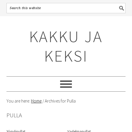
Skip
Skip
Skip
to
to
to
KAKKU JA
primary
content
primary
navigation
sidebar
KEKSI
You are here:
Home
/
Archives for Pulla
PULLA
Yönylipullat
Vadelmapullat