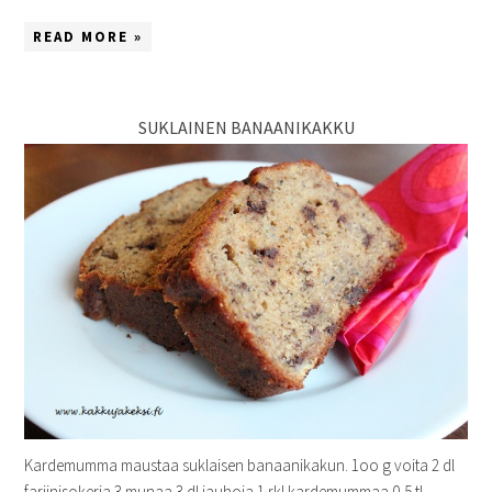
READ MORE »
SUKLAINEN BANAANIKAKKU
Kardemumma maustaa suklaisen banaanikakun. 1oo g voita 2 dl
fariinisokeria 3 munaa 3 dl jauhoja 1 rkl kardemummaa 0,5 tl