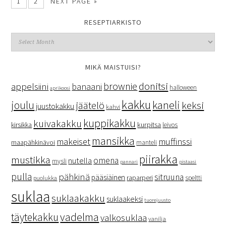
1
2
NEXT PAGE »
RESEPTIARKISTO
MIKÄ MAISTUISI?
donitsi
brownie
appelsiini
banaani
halloween
aprikoosi
kakku
kaneli
joulu
keksi
jäätelö
juustokakku
kahvi
kuppikakku
kuivakakku
kurpitsa
kirsikka
leivos
mansikka
makeiset
muffinssi
maapähkinävoi
manteli
piirakka
mustikka
omena
nutella
mysli
pannari
pistaasi
pulla
pähkinä
sitruuna
pääsiäinen
raparperi
speltti
puolukka
suklaa
suklaakakku
suklaakeksi
tuorejuusto
vadelma
täytekakku
valkosuklaa
vanilja