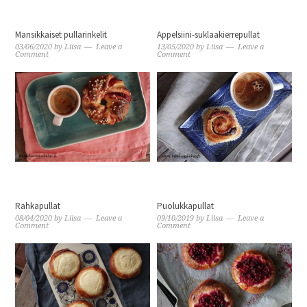
Mansikkaiset pullarinkelit
Appelsiini-suklaakierrepullat
03/06/2020
by
Liisa
Leave a
13/05/2020
by
Liisa
Leave a
Comment
Comment
Rahkapullat
Puolukkapullat
08/04/2020
by
Liisa
Leave a
09/10/2019
by
Liisa
Leave a
Comment
Comment