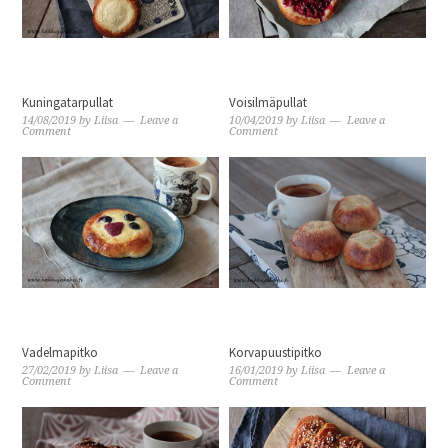
Kuningatarpullat
Voisilmäpullat
14/08/2019
by
Liisa
Leave a
10/04/2019
by
Liisa
Leave a
Comment
Comment
Vadelmapitko
Korvapuustipitko
27/02/2019
by
Liisa
Leave a
16/01/2019
by
Liisa
Leave a
Comment
Comment