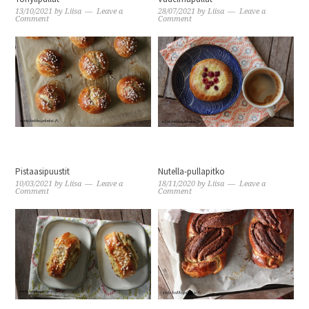
13/10/2021
by
Liisa
Leave a
28/07/2021
by
Liisa
Leave a
Comment
Comment
Pistaasipuustit
Nutella-pullapitko
10/03/2021
by
Liisa
Leave a
18/11/2020
by
Liisa
Leave a
Comment
Comment